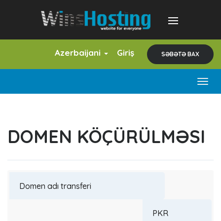
Azerbaijani
Giriş
SƏBƏTƏ BAX
Togg
navig
DOMEN KÖÇÜRÜLMƏSI