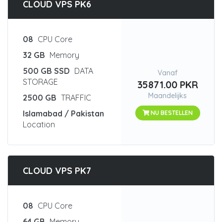
CLOUD VPS PK6
08
CPU Core
32 GB
Memory
500 GB SSD
DATA
Vanaf
STORAGE
35871.00 PKR
Maandelijks
2500 GB
TRAFFIC
Islamabad / Pakistan
NU BESTELLEN
Location
CLOUD VPS PK7
08
CPU Core
64 GB
Memory