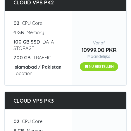
CLOUD VPS PK2
02
CPU Core
4 GB
Memory
100 GB SSD
DATA
Vanaf
STORAGE
10999.00 PKR
Maandelijks
700 GB
TRAFFIC
Islamabad / Pakistan
NU BESTELLEN
Location
CLOUD VPS PK3
02
CPU Core
8 GB
Memory