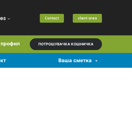
es
Contact
client area
а профил
ПОТРОШУВАЧКА КОШНИЧКА
акт
Ваша сметка