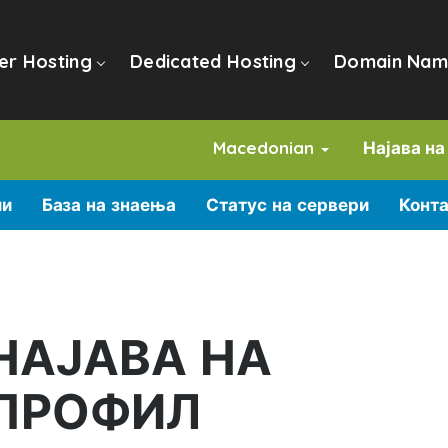
er Hosting
Dedicated Hosting
Domain Nam
Macedonian
Најава н
ии
База на знаења
Статус на сервери
Конт
НАЈАВА НА
ПРОФИЛ