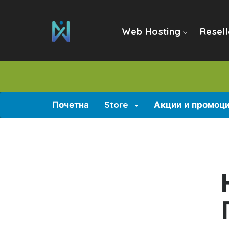
Web Hosting
Resell
Почетна
Store
Акции и промоц