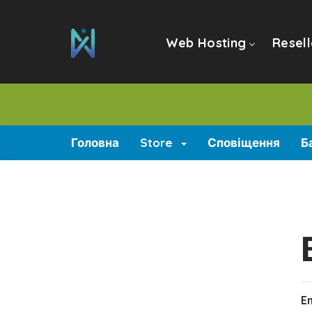
Web Hosting
Resell
Головна
Store
Сповіщення
Б
E