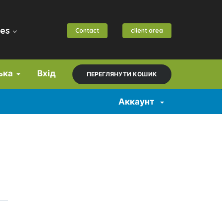
es
Contact
client area
ська
Вхід
ПЕРЕГЛЯНУТИ КОШИК
Аккаунт