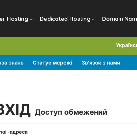
er Hosting
Dedicated Hosting
Domain Nam
Україн
аза знань
Статус мережі
Зв'язок з нами
ВХІД
Доступ обмежений
mail-адреса