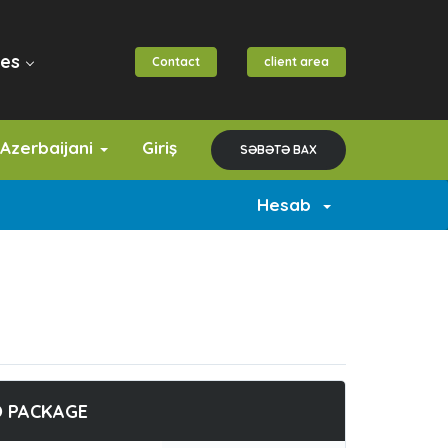
es
Contact
client area
Azerbaijani
Giriş
SƏBƏTƏ BAX
Hesab
O PACKAGE