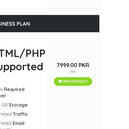
INESS PLAN
TML/PHP
upported
7999.00 PKR
İllik
İNDI SIFARIŞ ET
ux
Required
ver
0 GB
Storage
imited
Traffic
imited
Email