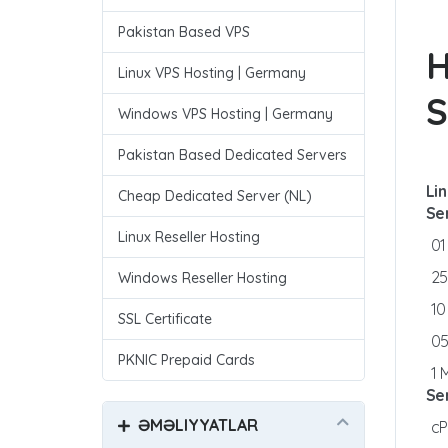
Pakistan Based VPS
Linux VPS Hosting | Germany
S
Windows VPS Hosting | Germany
Pakistan Based Dedicated Servers
Li
Cheap Dedicated Server (NL)
Se
Linux Reseller Hosting
0
2
Windows Reseller Hosting
1
SSL Certificate
0
PKNIC Prepaid Cards
1 
Se
ƏMƏLIYYATLAR
c