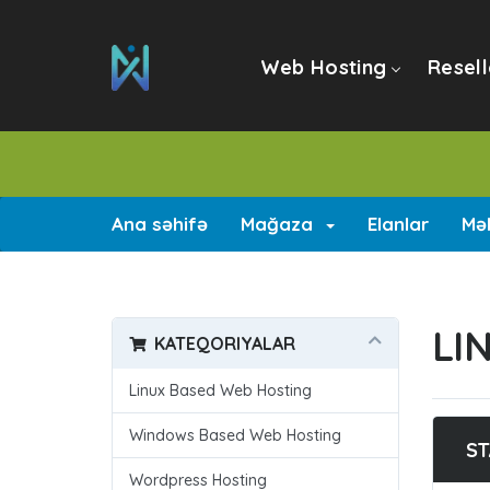
Web Hosting
Resell
Ana səhifə
Mağaza
Elanlar
Mə
LI
KATEQORIYALAR
Linux Based Web Hosting
Windows Based Web Hosting
ST
Wordpress Hosting