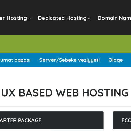
er Hosting
Dedicated Hosting
Domain Nam
lumat bazası
Server/Şəbəkə vəziyyəti
Əlaqə
NUX BASED WEB HOSTING
ARTER PACKAGE
EC