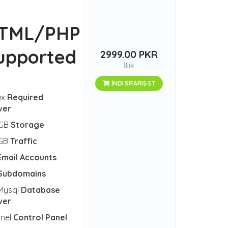
TML/PHP
upported
2999.00 PKR
İllik
İNDI SIFARIŞ ET
ux
Required
ver
 GB
Storage
 GB
Traffic
Email Accounts
Subdomains
Mysql
Database
ver
nel
Control Panel