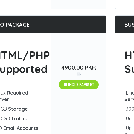
O PACKAGE
BUS
HTML/PHP
H
upported
S
4900.00 PKR
İllik
İNDI SIFARIŞ ET
nux
Required
Lin
rver
Ser
0 GB
Storage
30
00 GB
Traffic
Unl
50
Email Accounts
Unl