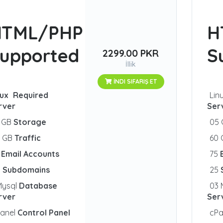
HTML/PHP
H
upported
S
2299.00 PKR
İllik
İNDI SIFARIŞ ET
nux
Required
Lin
rver
Ser
1 GB
Storage
05
5 GB
Traffic
60
0
Email Accounts
75
5
Subdomains
25
Mysql
Database
03 
rver
Ser
Panel
Control Panel
cPa