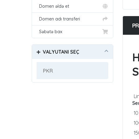
Domen əldə et
Domen adı transferi
PR
Səbətə bax
VALYUTANI SEÇ
S
Li
Se
1
1
1