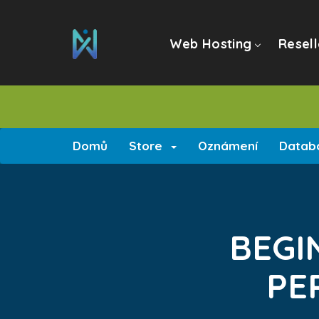
Web Hosting
Resell
Domů
Store
Oznámení
Databá
BEGI
PE