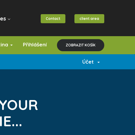
es
Contact
client area
tina
Přihlášení
ZOBRAZIT KOŠÍK
Účet
 YOUR
...