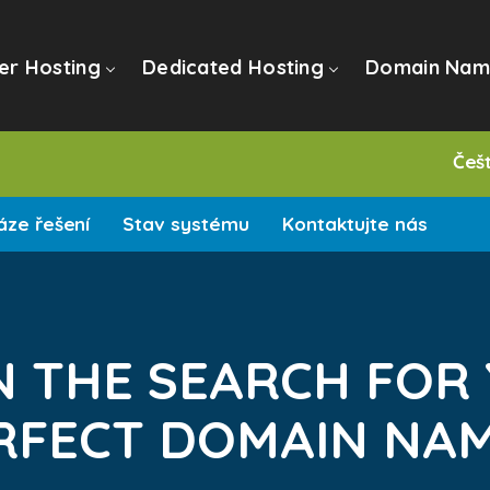
er Hosting
Dedicated Hosting
Domain Nam
Češ
ze řešení
Stav systému
Kontaktujte nás
N THE SEARCH FOR
RFECT DOMAIN NAME