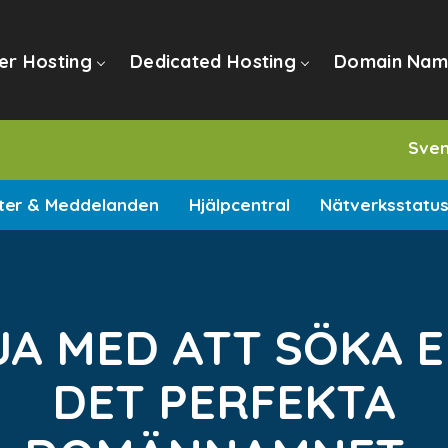
er Hosting
Dedicated Hosting
Domain Nam
Sve
ter & Meddelanden
Hjälpcentral
Nätverksstatu
A MED ATT SÖKA 
DET PERFEKTA