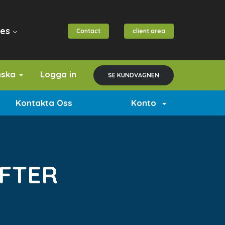
es
Contact
client area
nska
Logga in
SE KUNDVAGNEN
s
Kontakta Oss
Konto
EFTER