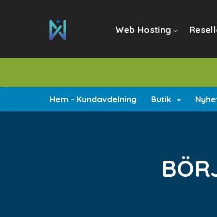
Web Hosting
Resell
Hem - Kundavdelning
Butik
Nyhe
BÖRJ